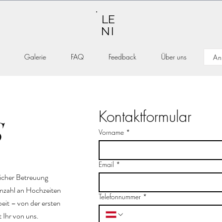
LE
NI
Galerie
FAQ
Feedback
Über uns
An
Kontaktformular
S
Vorname
*
Email
*
licher Betreuung
Anzahl an Hochzeiten
Telefonnummer
*
eit – von der ersten
 Ihr von uns.