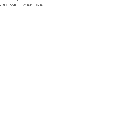
möglich auf. Wir werden uns melden - mit allem was ihr wissen müsst. 