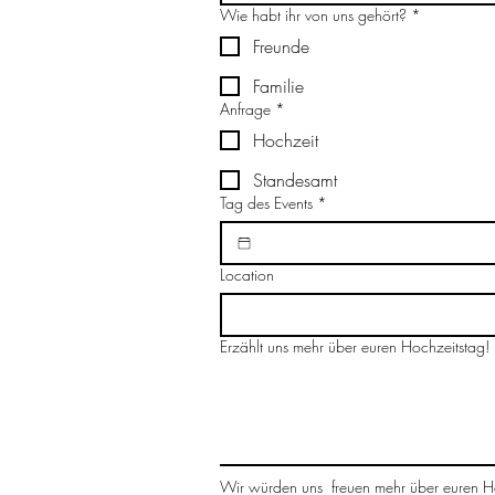
Wie habt ihr von uns gehört?
*
Freunde
Familie
Anfrage
*
Hochzeit
Standesamt
Tag des Events
*
Location
Erzählt uns mehr über euren Hochzeitstag!
Wir würden uns  freuen mehr über euren Hoc